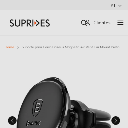
Ir
PT
para
o
Procurar
Clientes
Conteúdo
Home
Suporte para Carro Baseus Magnetic Air Vent Car Mount Preto
Saltar
para
o
final
da
Galeria
de
imagens