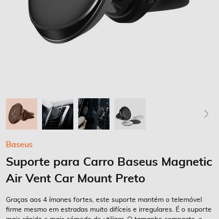
Saltar
Baseus
para
Suporte para Carro Baseus Magnetic
o
início
Air Vent Car Mount Preto
da
Galeria
Graças aos 4 ímanes fortes, este suporte mantém o telemóvel
de
firme mesmo em estradas muito difíceis e irregulares. É o suporte
imagens