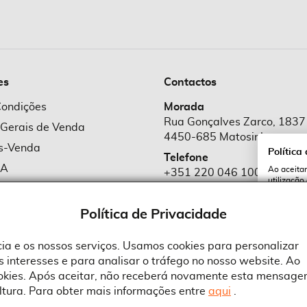
es
Contactos
Condições
Morada
Rua Gonçalves Zarco, 1837
 Gerais de Venda
4450-685 Matosinhos
ós-Venda
Política
Telefone
MA
Ao aceitar
+351 220 046 100
utilização
e Cookies
Chamada para rede fixa naciona
serviços e
cookies a 
e Privacidade
Política de Privacidade
Email
comercial@suprid
ncia e os nossos serviços. Usamos cookies para personalizar
 interesses e para analisar o tráfego no nosso website. Ao
A
ookies. Após aceitar, não receberá novamente esta mensage
ltura. Para obter mais informações entre
aqui
.
 an Adobe Company