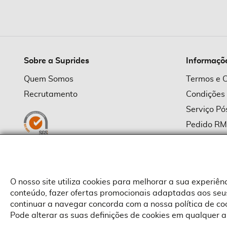
imagens
Sobre a Suprides
Informaçõ
Quem Somos
Termos e 
Recrutamento
Condições
Serviço P
Pedido R
Política d
Política d
Provedor
O nosso site utiliza cookies para melhorar a sua experiê
conteúdo, fazer ofertas promocionais adaptadas aos seus
continuar a navegar concorda com a nossa política de c
Pode alterar as suas definições de cookies em qualquer a
Copyright © Suprides 2026 - Powered by Toogas with
Magento
,