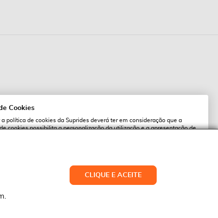
 de Cookies
 a política de cookies da Suprides deverá ter em consideração que a
 de cookies possibilita a personalização da utilização e a apresentação de
l
 ofertas adaptadas ao seu interesses. Pode alterar as suas definições de
qualquer altura.
es.pt
ACEITAR TUDO
CLIQUE E ACEITE
LTERAR DEFINIÇÕES
NEGAR
m.