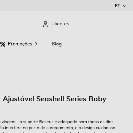
Ir
PT
para
o
CURAR
Clientes
Conteúdo
Promoções
Blog
 Ajustável Seashell Series Baby
m viagem - o suporte Baseus é adequado para todos os dias.
ão interfere na porta de carregamento, e o design cuidadoso