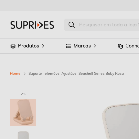
Produtos
Marcas
Conne
Home
Suporte Telemóvel Ajustável Seashell Series Baby Rosa
Saltar
para
o
final
da
Galeria
de