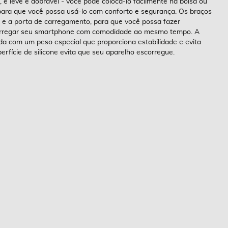
, é leve e dobrável - você pode colocá-lo facilmente na bolsa ou
para que você possa usá-lo com conforto e segurança. Os braços
 e a porta de carregamento, para que você possa fazer
 carregar seu smartphone com comodidade ao mesmo tempo. A
com um peso especial que proporciona estabilidade e evita
erfície de silicone evita que seu aparelho escorregue.