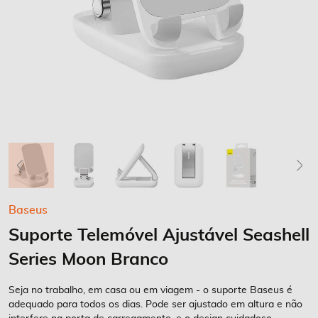
Saltar
Baseus
para
Suporte Telemóvel Ajustável Seashell
o
início
Series Moon Branco
da
Galeria
Seja no trabalho, em casa ou em viagem - o suporte Baseus é
de
adequado para todos os dias. Pode ser ajustado em altura e não
imagens