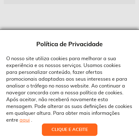
Política de Privacidade
O nosso site utiliza cookies para melhorar a sua
experiência e os nossos serviços. Usamos cookies
Sobre a Suprides
para personalizar conteúdo, fazer ofertas
Política de Cookies
promocionais adaptadas aos seus interesses e para
Quem Somos
Informações
Ao aceitar a política de cookies da Suprides deverá ter em consideração
analisar o tráfego no nosso website. Ao continuar a
que a utilização de cookies possibilita a personalização da utilização e a
Recrutamento
navegar concorda com a nossa política de cookies.
apresentação de serviços e ofertas adaptadas ao seu interesses. Pode
Termos e Condições
alterar as suas definições de cookies a qualquer altura.
Contactos
Após aceitar, não receberá novamente esta
Condições Gerais de Venda
mensagem. Pode alterar as suas definições de cookies
Rua Gonçalves Zarco, 1837
em qualquer altura. Para obter mais informações
Serviço Pós-Venda
Morada
4450-685 Matosinhos
ACEITAR TUDO
entre
aqui
.
Pedido RMA
Copyright © Suprides 2026 - Powered by Toogas with
Telefone
ALTERAR DEFINIÇÕES
NEGAR
CLIQUE E ACEITE
Política de Cookies
+351 220 046 100
Magento
, an Adobe Company