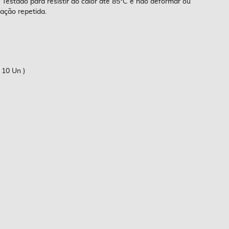
 Testado para resistir ao calor até 85°C e não deformar ou
ização repetida.
10 Un )