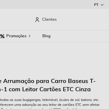
Ir
PT
para
o
CURAR
Clientes
Conteúdo
Promoções
Blog
 Arrumação para Carro Baseus T-
-1 com Leitor Cartões ETC Cinza
as as suas bugigangas, telemóvel, óculos de sol, batons, etc.
oferecem uma adsorção ao seu leitor de cartões ETC sem afetar