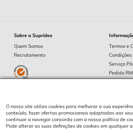
imagens
Sobre a Suprides
Informaçõ
Quem Somos
Termos e 
Recrutamento
Condições
Serviço P
Pedido R
Política d
Política d
Provedor
O nosso site utiliza cookies para melhorar a sua experiê
conteúdo, fazer ofertas promocionais adaptadas aos seus
continuar a navegar concorda com a nossa política de c
Pode alterar as suas definições de cookies em qualquer a
Copyright © Suprides 2026 - Powered by Toogas with
Magento
,