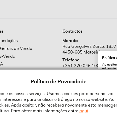
es
Contactos
Condições
Morada
Rua Gonçalves Zarco, 1837
 Gerais de Venda
4450-685 Matosinhos
ós-Venda
Política
Telefone
MA
Ao aceitar
+351 220 046 100
utilização
e Cookies
Chamada para rede fixa naciona
serviços e
cookies a 
e Privacidade
Política de Privacidade
Email
comercial@suprid
ncia e os nossos serviços. Usamos cookies para personalizar
 interesses e para analisar o tráfego no nosso website. Ao
A
ookies. Após aceitar, não receberá novamente esta mensage
ltura. Para obter mais informações entre
aqui
.
 an Adobe Company