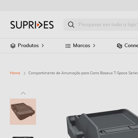
Produtos
Marcas
Conne
Home
Compartimento de Arrumação para Carro Baseus T-Space Series
Saltar
para
o
final
da
Galeria
de