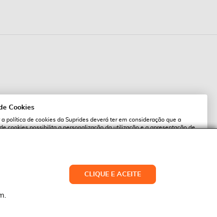
 de Cookies
 a política de cookies da Suprides deverá ter em consideração que a
 de cookies possibilita a personalização da utilização e a apresentação de
l
 ofertas adaptadas ao seu interesses. Pode alterar as suas definições de
qualquer altura.
es.pt
ACEITAR TUDO
CLIQUE E ACEITE
LTERAR DEFINIÇÕES
NEGAR
m.