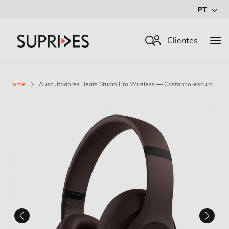
Ir
PT
para
o
Procurar
Clientes
Conteúdo
Home
Auscultadores Beats Studio Pro Wireless — Castanho‑escuro
Saltar
para
o
final
da
Galeria
de
imagens