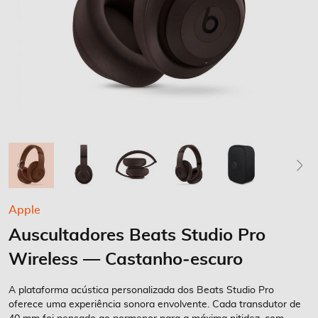
Saltar
Apple
para
Auscultadores Beats Studio Pro
o
início
Wireless — Castanho‑escuro
da
Galeria
A plataforma acústica personalizada dos Beats Studio Pro
de
oferece uma experiência sonora envolvente. Cada transdutor de
imagens