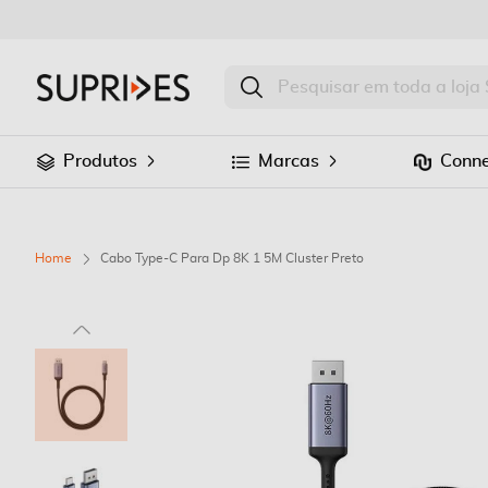
Produtos
Marcas
Conne
Home
Cabo Type-C Para Dp 8K 1 5M Cluster Preto
Saltar
para
o
final
da
Galeria
de