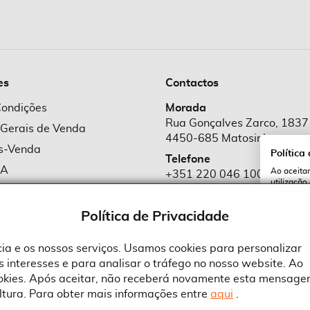
es
Contactos
Condições
Morada
Rua Gonçalves Zarco, 1837
 Gerais de Venda
4450-685 Matosinhos
ós-Venda
Política
Telefone
MA
Ao aceitar
+351 220 046 100
utilização
e Cookies
Chamada para rede fixa naciona
serviços e
cookies a 
e Privacidade
Política de Privacidade
Email
comercial@suprid
ncia e os nossos serviços. Usamos cookies para personalizar
 interesses e para analisar o tráfego no nosso website. Ao
A
ookies. Após aceitar, não receberá novamente esta mensage
ltura. Para obter mais informações entre
aqui
.
 an Adobe Company