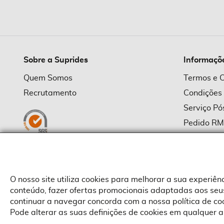
imagens
Sobre a Suprides
Informaçõ
Quem Somos
Termos e 
Recrutamento
Condições
Serviço P
Pedido R
Política d
Política d
Provedor
O nosso site utiliza cookies para melhorar a sua experiê
conteúdo, fazer ofertas promocionais adaptadas aos seus
continuar a navegar concorda com a nossa política de c
Pode alterar as suas definições de cookies em qualquer a
Copyright © Suprides 2026 - Powered by Toogas with
Magento
,