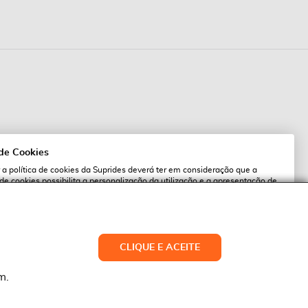
 de Cookies
 a política de cookies da Suprides deverá ter em consideração que a
 de cookies possibilita a personalização da utilização e a apresentação de
l
 ofertas adaptadas ao seu interesses. Pode alterar as suas definições de
qualquer altura.
es.pt
ACEITAR TUDO
CLIQUE E ACEITE
LTERAR DEFINIÇÕES
NEGAR
m.