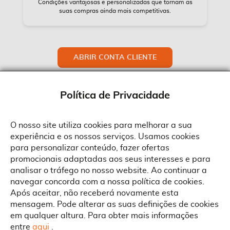
Condições vantajosas e personalizadas que tornam as
suas compras ainda mais competitivas.
ABRIR CONTA CLIENTE
Política de Privacidade
O nosso site utiliza cookies para melhorar a sua
experiência e os nossos serviços. Usamos cookies
Sobre a Suprides
para personalizar conteúdo, fazer ofertas
Política de Cookies
promocionais adaptadas aos seus interesses e para
Quem Somos
Informações
Ao aceitar a política de cookies da Suprides deverá ter em consideração
analisar o tráfego no nosso website. Ao continuar a
que a utilização de cookies possibilita a personalização da utilização e a
Recrutamento
navegar concorda com a nossa política de cookies.
apresentação de serviços e ofertas adaptadas ao seu interesses. Pode
Termos e Condições
alterar as suas definições de cookies a qualquer altura.
Contactos
Após aceitar, não receberá novamente esta
Condições Gerais de Venda
mensagem. Pode alterar as suas definições de cookies
Rua Gonçalves Zarco, 1837
em qualquer altura. Para obter mais informações
Serviço Pós-Venda
Morada
4450-685 Matosinhos
ACEITAR TUDO
entre
aqui
.