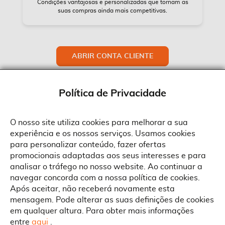
Condições vantajosas e personalizadas que tornam as
suas compras ainda mais competitivas.
ABRIR CONTA CLIENTE
Política de Privacidade
O nosso site utiliza cookies para melhorar a sua
experiência e os nossos serviços. Usamos cookies
Sobre a Suprides
para personalizar conteúdo, fazer ofertas
Política de Cookies
promocionais adaptadas aos seus interesses e para
Quem Somos
Informações
Ao aceitar a política de cookies da Suprides deverá ter em consideração
analisar o tráfego no nosso website. Ao continuar a
que a utilização de cookies possibilita a personalização da utilização e a
Recrutamento
navegar concorda com a nossa política de cookies.
apresentação de serviços e ofertas adaptadas ao seu interesses. Pode
Termos e Condições
alterar as suas definições de cookies a qualquer altura.
Contactos
Após aceitar, não receberá novamente esta
Condições Gerais de Venda
mensagem. Pode alterar as suas definições de cookies
Rua Gonçalves Zarco, 1837
em qualquer altura. Para obter mais informações
Serviço Pós-Venda
Morada
4450-685 Matosinhos
ACEITAR TUDO
entre
aqui
.