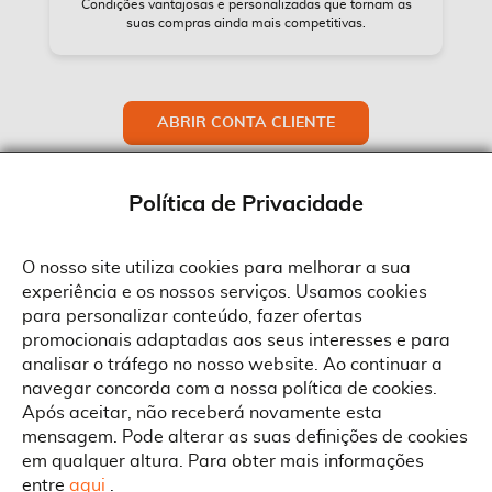
Condições vantajosas e personalizadas que tornam as
suas compras ainda mais competitivas.
ABRIR CONTA CLIENTE
Política de Privacidade
O nosso site utiliza cookies para melhorar a sua
experiência e os nossos serviços. Usamos cookies
Sobre a Suprides
para personalizar conteúdo, fazer ofertas
Política de Cookies
promocionais adaptadas aos seus interesses e para
Quem Somos
Informações
Ao aceitar a política de cookies da Suprides deverá ter em consideração
analisar o tráfego no nosso website. Ao continuar a
que a utilização de cookies possibilita a personalização da utilização e a
Recrutamento
navegar concorda com a nossa política de cookies.
apresentação de serviços e ofertas adaptadas ao seu interesses. Pode
Termos e Condições
alterar as suas definições de cookies a qualquer altura.
Contactos
Após aceitar, não receberá novamente esta
Condições Gerais de Venda
mensagem. Pode alterar as suas definições de cookies
Rua Gonçalves Zarco, 1837
em qualquer altura. Para obter mais informações
Serviço Pós-Venda
Morada
4450-685 Matosinhos
ACEITAR TUDO
entre
aqui
.