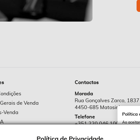
es
Contactos
Condições
Morada
Rua Gonçalves Zarco, 1837
 Gerais de Venda
4450-685 Matosinhos
ós-Venda
Política
Telefone
MA
Ao aceitar
+351 220 046 100
utilização
e Cookies
Chamada para rede fixa naciona
serviços e
cookies a 
Política de Privacidade