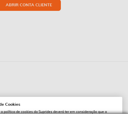
ABRIR CONTA CLIENTE
 de Cookies
 a política de cookies da Suprides deverá ter em consideração que a
 de cookies possibilita a personalização da utilização e a apresentação de
l
 ofertas adaptadas ao seu interesses. Pode alterar as suas definições de
qualquer altura.