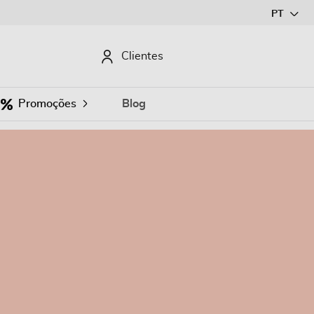
Ir
PT
para
o
CURAR
Clientes
Conteúdo
Promoções
Blog