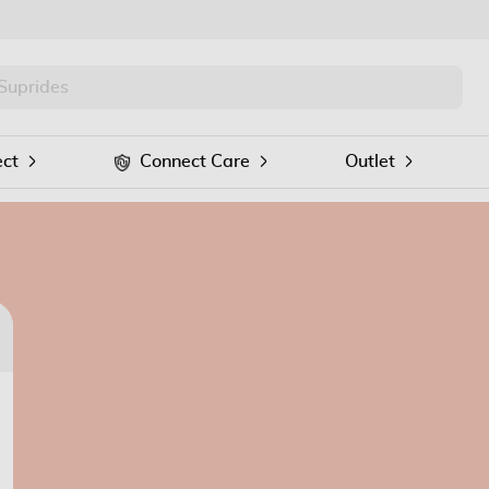
PRO
Procurar
ct
Connect Care
Outlet
Voltar
Para recuperar a sua palavra passe introduza
o seu email no seguinte formulário: