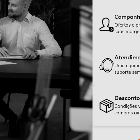
Campanha
Ofertas e p
suas margen
Atendime
Uma equipa 
suporte sem
Desconto
Condições v
compras ain