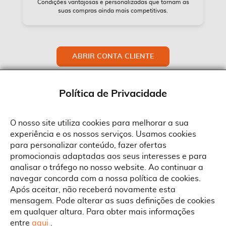
Condições vantajosas e personalizadas que tornam as
suas compras ainda mais competitivas.
ABRIR CONTA CLIENTE
Política de Privacidade
O nosso site utiliza cookies para melhorar a sua
experiência e os nossos serviços. Usamos cookies
Sobre a Suprides
para personalizar conteúdo, fazer ofertas
Política de Cookies
promocionais adaptadas aos seus interesses e para
Quem Somos
Informações
Ao aceitar a política de cookies da Suprides deverá ter em consideração
analisar o tráfego no nosso website. Ao continuar a
que a utilização de cookies possibilita a personalização da utilização e a
Recrutamento
navegar concorda com a nossa política de cookies.
apresentação de serviços e ofertas adaptadas ao seu interesses. Pode
Termos e Condições
alterar as suas definições de cookies a qualquer altura.
Contactos
Após aceitar, não receberá novamente esta
Condições Gerais de Venda
mensagem. Pode alterar as suas definições de cookies
Rua Gonçalves Zarco, 1837
em qualquer altura. Para obter mais informações
Serviço Pós-Venda
Morada
4450-685 Matosinhos
ACEITAR TUDO
entre
aqui
.