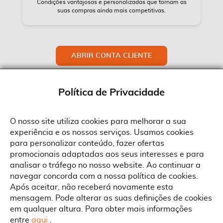
Condições vantajosas e personalizadas que tornam as
suas compras ainda mais competitivas.
ABRIR CONTA CLIENTE
Política de Privacidade
O nosso site utiliza cookies para melhorar a sua
experiência e os nossos serviços. Usamos cookies
Sobre a Suprides
para personalizar conteúdo, fazer ofertas
Política de Cookies
promocionais adaptadas aos seus interesses e para
Quem Somos
Informações
Ao aceitar a política de cookies da Suprides deverá ter em consideração
analisar o tráfego no nosso website. Ao continuar a
que a utilização de cookies possibilita a personalização da utilização e a
Recrutamento
navegar concorda com a nossa política de cookies.
apresentação de serviços e ofertas adaptadas ao seu interesses. Pode
Termos e Condições
alterar as suas definições de cookies a qualquer altura.
Contactos
Após aceitar, não receberá novamente esta
Condições Gerais de Venda
mensagem. Pode alterar as suas definições de cookies
Rua Gonçalves Zarco, 1837
em qualquer altura. Para obter mais informações
Serviço Pós-Venda
Morada
4450-685 Matosinhos
ACEITAR TUDO
entre
aqui
.