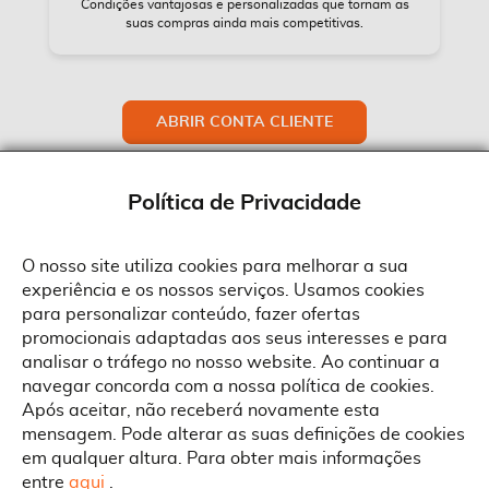
Condições vantajosas e personalizadas que tornam as
suas compras ainda mais competitivas.
ABRIR CONTA CLIENTE
Política de Privacidade
O nosso site utiliza cookies para melhorar a sua
experiência e os nossos serviços. Usamos cookies
Sobre a Suprides
para personalizar conteúdo, fazer ofertas
Política de Cookies
promocionais adaptadas aos seus interesses e para
Quem Somos
Informações
Ao aceitar a política de cookies da Suprides deverá ter em consideração
analisar o tráfego no nosso website. Ao continuar a
que a utilização de cookies possibilita a personalização da utilização e a
Recrutamento
navegar concorda com a nossa política de cookies.
apresentação de serviços e ofertas adaptadas ao seu interesses. Pode
Termos e Condições
alterar as suas definições de cookies a qualquer altura.
Contactos
Após aceitar, não receberá novamente esta
Condições Gerais de Venda
mensagem. Pode alterar as suas definições de cookies
Rua Gonçalves Zarco, 1837
em qualquer altura. Para obter mais informações
Serviço Pós-Venda
Morada
4450-685 Matosinhos
ACEITAR TUDO
entre
aqui
.