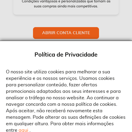
Condições vantajosas e personalizadas que tornam as
suas compras ainda mais competitivas.
ABRIR CONTA CLIENTE
Política de Privacidade
O nosso site utiliza cookies para melhorar a sua
experiência e os nossos serviços. Usamos cookies
Sobre a Suprides
para personalizar conteúdo, fazer ofertas
Política de Cookies
promocionais adaptadas aos seus interesses e para
Quem Somos
Informações
Ao aceitar a política de cookies da Suprides deverá ter em consideração
analisar o tráfego no nosso website. Ao continuar a
que a utilização de cookies possibilita a personalização da utilização e a
Recrutamento
navegar concorda com a nossa política de cookies.
apresentação de serviços e ofertas adaptadas ao seu interesses. Pode
Termos e Condições
alterar as suas definições de cookies a qualquer altura.
Contactos
Após aceitar, não receberá novamente esta
Condições Gerais de Venda
mensagem. Pode alterar as suas definições de cookies
Rua Gonçalves Zarco, 1837
em qualquer altura. Para obter mais informações
Serviço Pós-Venda
Morada
4450-685 Matosinhos
ACEITAR TUDO
entre
aqui
.