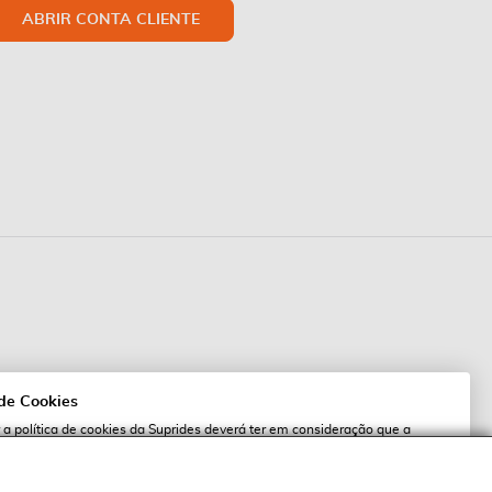
ABRIR CONTA CLIENTE
 de Cookies
 a política de cookies da Suprides deverá ter em consideração que a
 de cookies possibilita a personalização da utilização e a apresentação de
l
 ofertas adaptadas ao seu interesses. Pode alterar as suas definições de
qualquer altura.