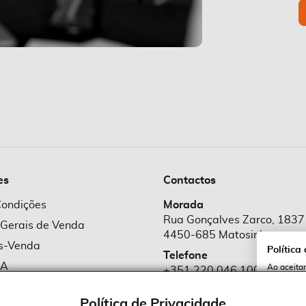
es
Contactos
Condições
Morada
Rua Gonçalves Zarco, 1837
 Gerais de Venda
4450-685 Matosinhos
ós-Venda
Política
Telefone
MA
Ao aceitar
+351 220 046 100
utilização
e Cookies
Chamada para rede fixa naciona
serviços e
cookies a 
Política de Privacidade