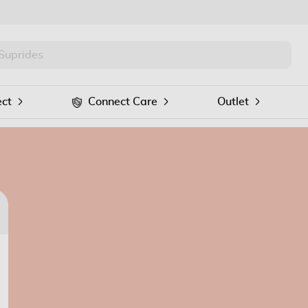
PRO
Procurar
ct
Connect Care
Outlet
Voltar
Para recuperar a sua palavra passe introduza
o seu email no seguinte formulário: