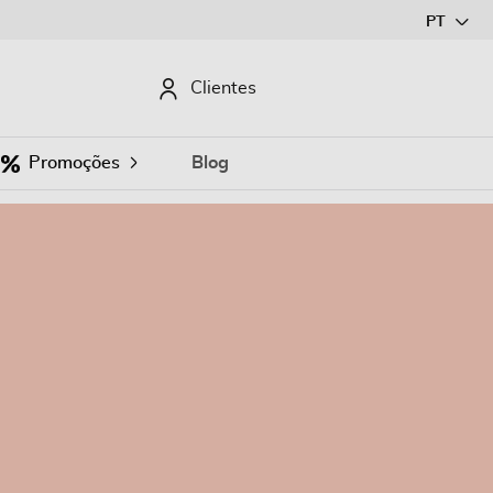
Ir
PT
para
o
CURAR
Clientes
Conteúdo
Promoções
Blog