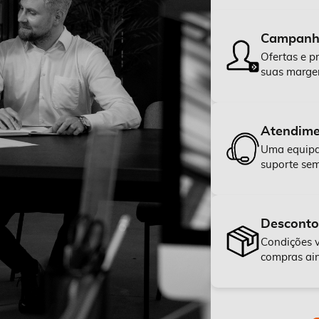
Campanha
Ofertas e p
suas margen
Atendime
Uma equipa 
suporte sem
Desconto
Condições v
compras ain