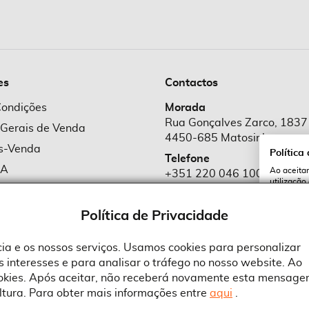
es
Contactos
Condições
Morada
Rua Gonçalves Zarco, 1837
 Gerais de Venda
4450-685 Matosinhos
ós-Venda
Política
Telefone
MA
Ao aceitar
+351 220 046 100
utilização
e Cookies
Chamada para rede fixa naciona
serviços e
cookies a 
e Privacidade
Política de Privacidade
Email
comercial@suprid
ncia e os nossos serviços. Usamos cookies para personalizar
 interesses e para analisar o tráfego no nosso website. Ao
A
ookies. Após aceitar, não receberá novamente esta mensage
ltura. Para obter mais informações entre
aqui
.
 an Adobe Company