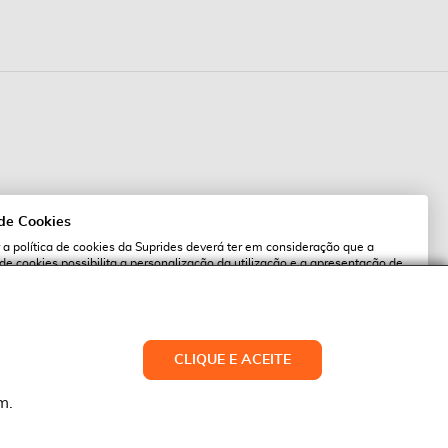
 de Cookies
 a política de cookies da Suprides deverá ter em consideração que a
 de cookies possibilita a personalização da utilização e a apresentação de
l
 ofertas adaptadas ao seu interesses. Pode alterar as suas definições de
qualquer altura.
es.pt
ACEITAR TUDO
CLIQUE E ACEITE
LTERAR DEFINIÇÕES
NEGAR
m.