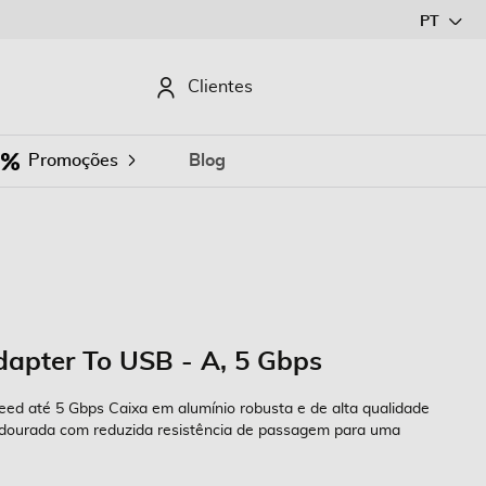
Ir
PT
para
o
CURAR
Clientes
Conteúdo
Promoções
Blog
dapter To USB - A, 5 Gbps
ed até 5 Gbps Caixa em alumínio robusta e de alta qualidade
 dourada com reduzida resistência de passagem para uma