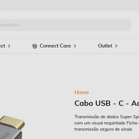
PRO
Procurar
ct
Connect Care
Outlet
Hama
Cabo USB - C - A
Transmissão de dados Super Spe
com um visual requintado Ficha
transmissão segura de sinais