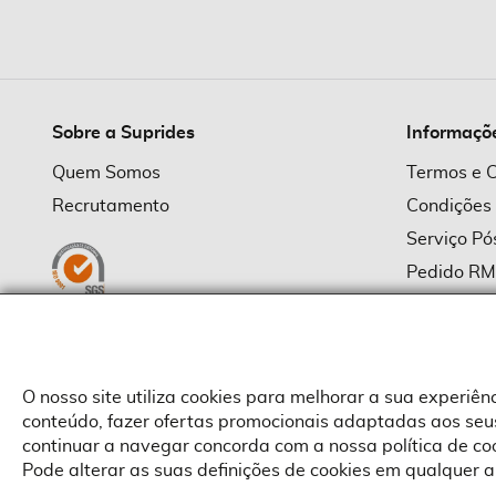
imagens
Sobre a Suprides
Informaçõ
Quem Somos
Termos e 
Recrutamento
Condições
Serviço P
Pedido R
Política d
Política d
Provedor
O nosso site utiliza cookies para melhorar a sua experiê
conteúdo, fazer ofertas promocionais adaptadas aos seus
continuar a navegar concorda com a nossa política de c
Pode alterar as suas definições de cookies em qualquer a
Copyright © Suprides 2026 - Powered by Toogas with
Magento
,