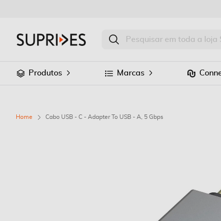
Produtos
Marcas
Conne
Home
Cabo USB - C - Adapter To USB - A, 5 Gbps
Saltar
para
o
final
da
Galeria
de