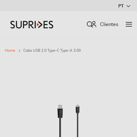
Ir
PT
para
o
Procurar
Clientes
Conteúdo
Home
Cabo USB 2.0 Type-C Type-A 3.00
Saltar
para
o
final
da
Galeria
de
imagens