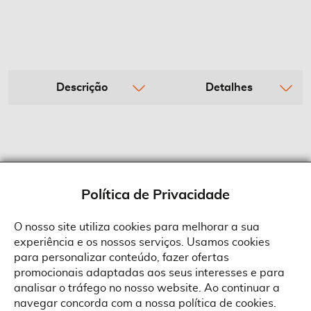
Descrição
Detalhes
Política de Privacidade
O nosso site utiliza cookies para melhorar a sua
experiência e os nossos serviços. Usamos cookies
Sobre a Suprides
para personalizar conteúdo, fazer ofertas
Política de Cookies
promocionais adaptadas aos seus interesses e para
Quem Somos
Informações
Ao aceitar a política de cookies da Suprides deverá ter em consideração
analisar o tráfego no nosso website. Ao continuar a
que a utilização de cookies possibilita a personalização da utilização e a
Recrutamento
navegar concorda com a nossa política de cookies.
apresentação de serviços e ofertas adaptadas ao seu interesses. Pode
Termos e Condições