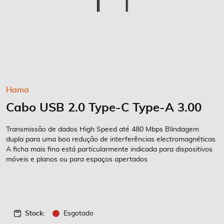
Saltar
Hama
para
Cabo USB 2.0 Type-C Type-A 3.00
o
início
da
Transmissão de dados High Speed até 480 Mbps Blindagem
Galeria
dupla para uma boa redução de interferências electromagnéticas
A ficha mais fina está particularmente indicada para dispositivos
de
móveis e planos ou para espaços apertados
imagens
Stock:
Esgotado