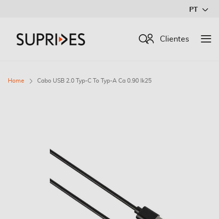
Ir
PT
para
o
Procurar
Clientes
Conteúdo
Home
Cabo USB 2.0 Typ-C To Typ-A Ca 0.90 Ik25
Saltar
para
o
final
da
Galeria
de
imagens