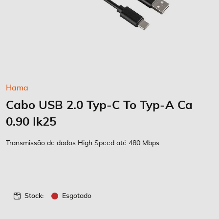
Saltar
Hama
para
Cabo USB 2.0 Typ-C To Typ-A Ca
o
início
0.90 Ik25
da
Galeria
Transmissão de dados High Speed até 480 Mbps
de
imagens
Stock:
Esgotado