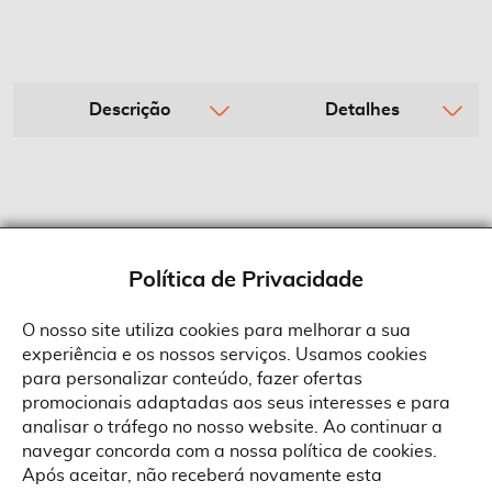
Descrição
Detalhes
Política de Privacidade
O nosso site utiliza cookies para melhorar a sua
experiência e os nossos serviços. Usamos cookies
Sobre a Suprides
para personalizar conteúdo, fazer ofertas
Política de Cookies
promocionais adaptadas aos seus interesses e para
Quem Somos
Informações
Ao aceitar a política de cookies da Suprides deverá ter em consideração
analisar o tráfego no nosso website. Ao continuar a
que a utilização de cookies possibilita a personalização da utilização e a
Recrutamento
navegar concorda com a nossa política de cookies.
apresentação de serviços e ofertas adaptadas ao seu interesses. Pode
Termos e Condições
alterar as suas definições de cookies a qualquer altura.
Contactos
Após aceitar, não receberá novamente esta