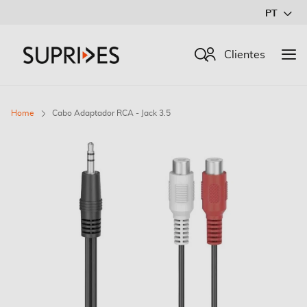
Ir
PT
para
o
Procurar
Clientes
Conteúdo
Home
Cabo Adaptador RCA - Jack 3.5
Saltar
para
o
final
da
Galeria
de
imagens