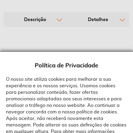
Descrição
Detalhes
Política de Privacidade
O nosso site utiliza cookies para melhorar a sua
experiência e os nossos serviços. Usamos cookies
Sobre a Suprides
para personalizar conteúdo, fazer ofertas
Política de Cookies
promocionais adaptadas aos seus interesses e para
Quem Somos
Informações
Ao aceitar a política de cookies da Suprides deverá ter em consideração
analisar o tráfego no nosso website. Ao continuar a
que a utilização de cookies possibilita a personalização da utilização e a
Recrutamento
navegar concorda com a nossa política de cookies.
apresentação de serviços e ofertas adaptadas ao seu interesses. Pode
Termos e Condições
alterar as suas definições de cookies a qualquer altura.
Contactos
Após aceitar, não receberá novamente esta
Condições Gerais de Venda
mensagem. Pode alterar as suas definições de cookies
Rua Gonçalves Zarco, 1837
em qualquer altura. Para obter mais informações
Serviço Pós-Venda
Morada