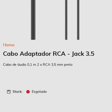
Saltar
Hama
para
Cabo Adaptador RCA - Jack 3.5
o
início
da
Cabo de áudio 0,1 m 2 x RCA 3,5 mm preto
Galeria
de
imagens
Stock:
Esgotado