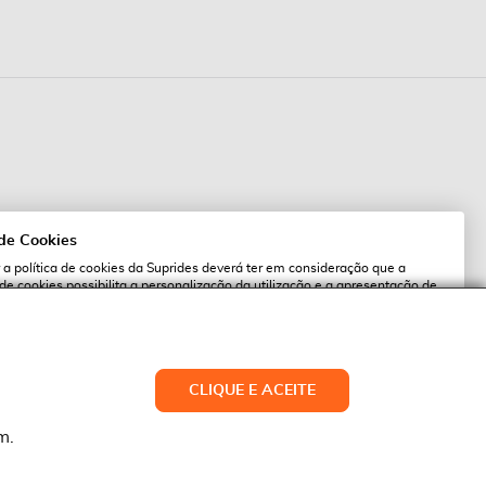
 de Cookies
 a política de cookies da Suprides deverá ter em consideração que a
 de cookies possibilita a personalização da utilização e a apresentação de
l
 ofertas adaptadas ao seu interesses. Pode alterar as suas definições de
qualquer altura.
es.pt
ACEITAR TUDO
CLIQUE E ACEITE
LTERAR DEFINIÇÕES
NEGAR
m.