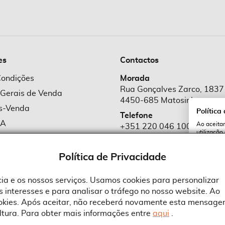
es
Contactos
Condições
Morada
Rua Gonçalves Zarco, 1837
 Gerais de Venda
4450-685 Matosinhos
ós-Venda
Política
Telefone
MA
Ao aceitar
+351 220 046 100
utilização
e Cookies
Chamada para rede fixa naciona
serviços e
cookies a 
e Privacidade
Política de Privacidade
Email
comercial@suprid
ncia e os nossos serviços. Usamos cookies para personalizar
 interesses e para analisar o tráfego no nosso website. Ao
A
ookies. Após aceitar, não receberá novamente esta mensage
ltura. Para obter mais informações entre
aqui
.
 an Adobe Company