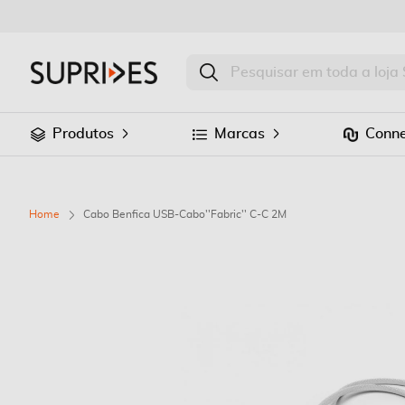
Produtos
Marcas
Conne
Home
Cabo Benfica USB-Cabo''Fabric'' C-C 2M
Saltar
para
o
final
da
Galeria
de