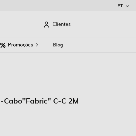
Ir
PT
para
o
CURAR
Clientes
Conteúdo
Promoções
Blog
-Cabo''Fabric'' C-C 2M