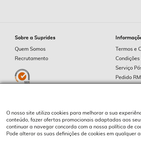
imagens
Sobre a Suprides
Informaçõ
Quem Somos
Termos e 
Recrutamento
Condições
Serviço P
Pedido R
Política d
Política d
Provedor
O nosso site utiliza cookies para melhorar a sua experiê
conteúdo, fazer ofertas promocionais adaptadas aos seus
continuar a navegar concorda com a nossa política de c
Pode alterar as suas definições de cookies em qualquer a
Copyright © Suprides 2026 - Powered by Toogas with
Magento
,