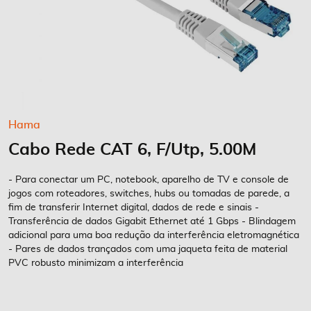
Saltar
Hama
para
Cabo Rede CAT 6, F/Utp, 5.00M
o
início
da
- Para conectar um PC, notebook, aparelho de TV e console de
Galeria
jogos com roteadores, switches, hubs ou tomadas de parede, a
fim de transferir Internet digital, dados de rede e sinais -
de
Transferência de dados Gigabit Ethernet até 1 Gbps - Blindagem
imagens
adicional para uma boa redução da interferência eletromagnética
- Pares de dados trançados com uma jaqueta feita de material
PVC robusto minimizam a interferência