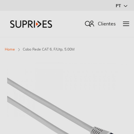
Ir
PT
para
o
Procurar
Clientes
Conteúdo
Home
Cabo Rede CAT 6, F/Utp, 5.00M
Saltar
para
o
final
da
Galeria
de
imagens