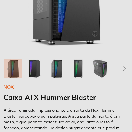
Saltar
NOX
para
Caixa ATX Hummer Blaster
o
início
da
A área iluminada impressionante e distinta da Nox Hummer
Galeria
Blaster vai deixá-lo sem palavras. A sua parte da frente é em
mesh, o que permite maior fluxo de ar, enquanto o resto é
de
fechado, apresentando um design surpreendente que produz
imagens