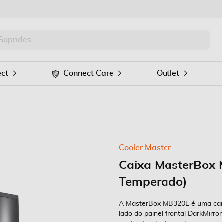
PRO
Procurar
ct
Connect Care
Outlet
Cooler Master
Caixa MasterBox 
Temperado)
A MasterBox MB320L é uma caix
lado do painel frontal DarkMirro