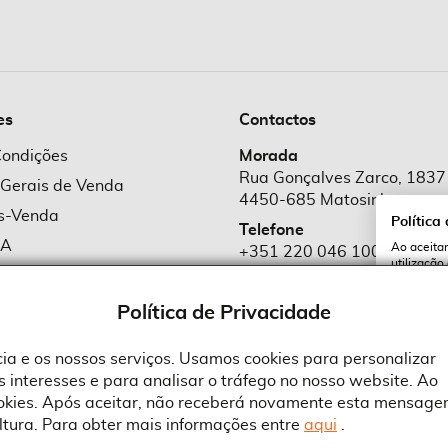
es
Contactos
Condições
Morada
Rua Gonçalves Zarco, 1837
 Gerais de Venda
4450-685 Matosinhos
ós-Venda
Política
Telefone
MA
Ao aceitar
+351 220 046 100
utilização
e Cookies
Chamada para rede fixa naciona
serviços e
cookies a 
e Privacidade
Política de Privacidade
Email
comercial@suprid
ncia e os nossos serviços. Usamos cookies para personalizar
 interesses e para analisar o tráfego no nosso website. Ao
A
ookies. Após aceitar, não receberá novamente esta mensage
ltura. Para obter mais informações entre
aqui
.
 an Adobe Company