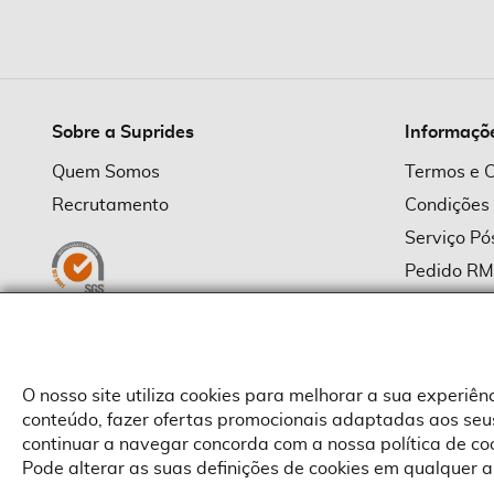
imagens
Sobre a Suprides
Informaçõ
Quem Somos
Termos e 
Recrutamento
Condições
Serviço P
Pedido R
Política d
Política d
Provedor
O nosso site utiliza cookies para melhorar a sua experiê
conteúdo, fazer ofertas promocionais adaptadas aos seus
continuar a navegar concorda com a nossa política de c
Pode alterar as suas definições de cookies em qualquer a
Copyright © Suprides 2026 - Powered by Toogas with
Magento
,