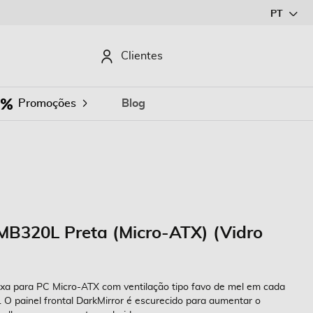
Ir
PT
para
o
CURAR
Clientes
Conteúdo
Promoções
Blog
MB320L Preta (Micro-ATX) (Vidro
a para PC Micro-ATX com ventilação tipo favo de mel em cada
r. O painel frontal DarkMirror é escurecido para aumentar o