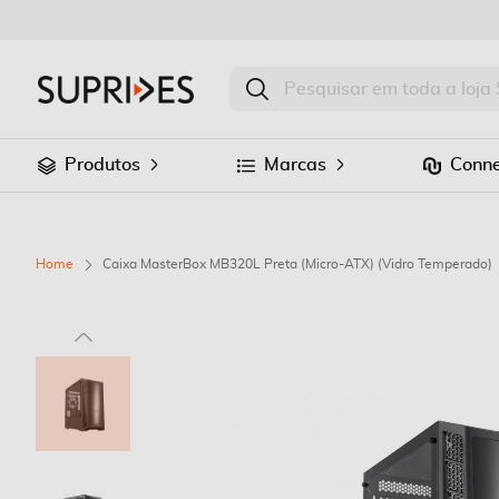
Produtos
Marcas
Conne
Home
Caixa MasterBox MB320L Preta (Micro-ATX) (Vidro Temperado)
Saltar
para
o
final
da
Galeria
de