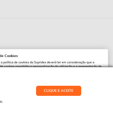
 de Cookies
 a política de cookies da Suprides deverá ter em consideração que a
 de cookies possibilita a personalização da utilização e a apresentação de
l
 ofertas adaptadas ao seu interesses. Pode alterar as suas definições de
qualquer altura.
es.pt
ACEITAR TUDO
CLIQUE E ACEITE
LTERAR DEFINIÇÕES
NEGAR
m.