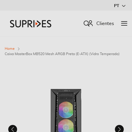
Ir
PT
para
o
Procurar
Clientes
Conteúdo
Home
Caixa MasterBox MB520 Mesh ARGB Preta (E-ATX) (Vidro Temperado)
Saltar
para
o
final
da
Galeria
de
imagens