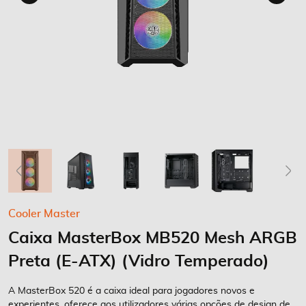
Saltar
Cooler Master
para
Caixa MasterBox MB520 Mesh ARGB
o
início
Preta (E-ATX) (Vidro Temperado)
da
Galeria
A MasterBox 520 é a caixa ideal para jogadores novos e
de
experientes, oferece aos utilizadores várias opções de design de