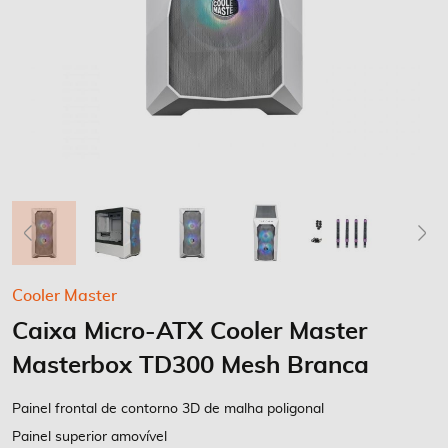
Saltar
Cooler Master
para
Caixa Micro-ATX Cooler Master
o
início
Masterbox TD300 Mesh Branca
da
Galeria
Painel frontal de contorno 3D de malha poligonal
de
Painel superior amovível
imagens