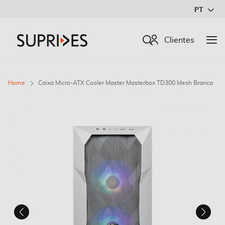
Ir
PT
para
o
Procurar
Clientes
Conteúdo
Home
Caixa Micro-ATX Cooler Master Masterbox TD300 Mesh Branca
Saltar
para
o
final
da
Galeria
de
imagens