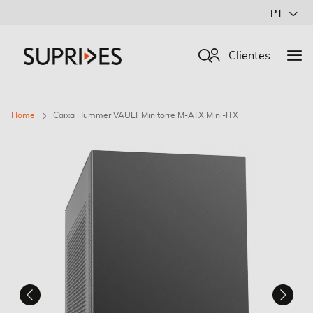
Ir
PT
para
o
Procurar
Clientes
Conteúdo
Home
Caixa Hummer VAULT Minitorre M-ATX Mini-ITX
Saltar
para
o
final
da
Galeria
de
imagens