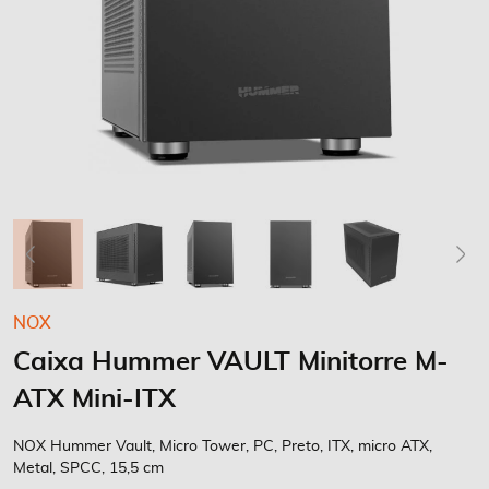
Saltar
NOX
para
Caixa Hummer VAULT Minitorre M-
o
início
ATX Mini-ITX
da
Galeria
NOX Hummer Vault, Micro Tower, PC, Preto, ITX, micro ATX,
de
Metal, SPCC, 15,5 cm
imagens