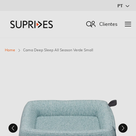
Ir
PT
para
o
Procurar
Clientes
Conteúdo
Home
Cama Deep Sleep All Season Verde Small
Saltar
para
o
final
da
Galeria
de
imagens