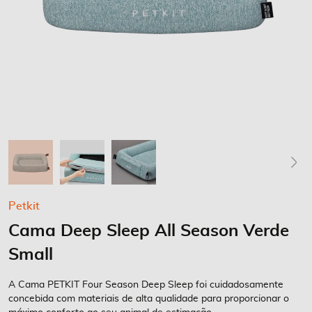
Saltar
Petkit
para
Cama Deep Sleep All Season Verde
o
início
Small
da
Galeria
A Cama PETKIT Four Season Deep Sleep foi cuidadosamente
de
concebida com materiais de alta qualidade para proporcionar o
imagens