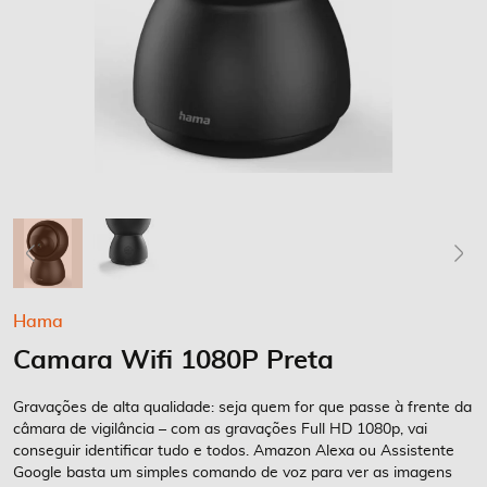
Saltar
Hama
para
Camara Wifi 1080P Preta
o
início
da
Gravações de alta qualidade: seja quem for que passe à frente da
Galeria
câmara de vigilância – com as gravações Full HD 1080p, vai
conseguir identificar tudo e todos. Amazon Alexa ou Assistente
de
Google basta um simples comando de voz para ver as imagens
imagens