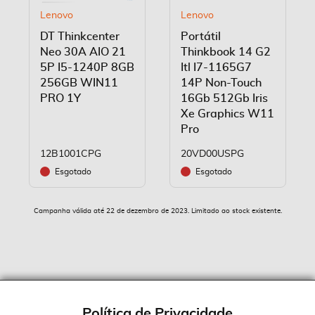
Lenovo
Lenovo
DT Thinkcenter
Portátil
Neo 30A AIO 21
Thinkbook 14 G2
5P I5-1240P 8GB
Itl I7-1165G7
256GB WIN11
14P Non-Touch
PRO 1Y
16Gb 512Gb Iris
Xe Graphics W11
Pro
12B1001CPG
20VD00USPG
Esgotado
Esgotado
Campanha válida até 22 de dezembro de 2023. Limitado ao stock existente.
Política de Privacidade