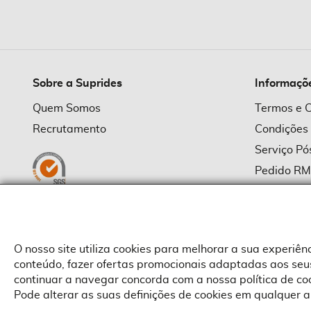
imagens
Sobre a Suprides
Informaçõ
Quem Somos
Termos e 
Recrutamento
Condições
Serviço P
Pedido R
Política d
Política d
Provedor
O nosso site utiliza cookies para melhorar a sua experiê
conteúdo, fazer ofertas promocionais adaptadas aos seus
continuar a navegar concorda com a nossa política de c
Pode alterar as suas definições de cookies em qualquer a
Copyright © Suprides 2026 - Powered by Toogas with
Magento
,