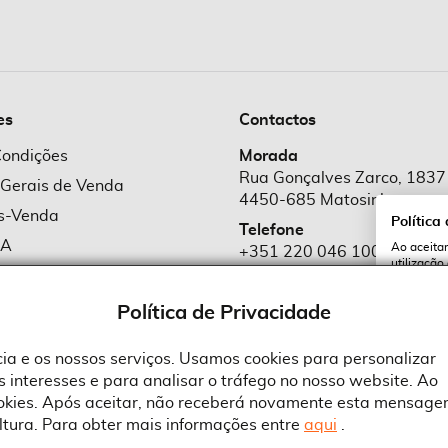
es
Contactos
Condições
Morada
Rua Gonçalves Zarco, 1837
 Gerais de Venda
4450-685 Matosinhos
ós-Venda
Política
Telefone
MA
Ao aceitar
+351 220 046 100
utilização
e Cookies
Chamada para rede fixa naciona
serviços e
cookies a 
e Privacidade
Política de Privacidade
Email
comercial@suprid
ncia e os nossos serviços. Usamos cookies para personalizar
 interesses e para analisar o tráfego no nosso website. Ao
A
ookies. Após aceitar, não receberá novamente esta mensage
ltura. Para obter mais informações entre
aqui
.
 an Adobe Company