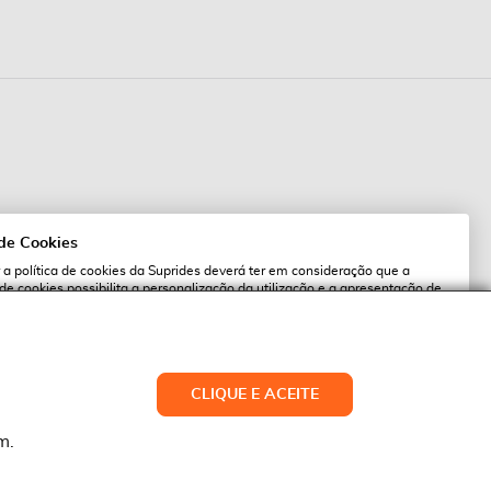
 de Cookies
 a política de cookies da Suprides deverá ter em consideração que a
 de cookies possibilita a personalização da utilização e a apresentação de
l
 ofertas adaptadas ao seu interesses. Pode alterar as suas definições de
qualquer altura.
es.pt
ACEITAR TUDO
CLIQUE E ACEITE
LTERAR DEFINIÇÕES
NEGAR
m.