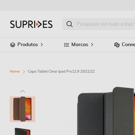
Produtos
Marcas
Conne
Home
Capa Tablet Clear Ipad Pro12.9 20/21/22
Saltar
para
o
final
da
Galeria
de