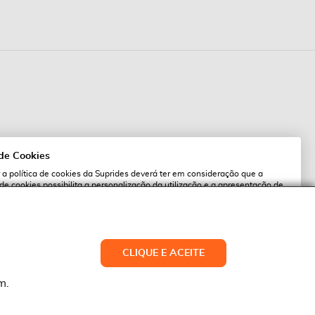
 de Cookies
 a política de cookies da Suprides deverá ter em consideração que a
 de cookies possibilita a personalização da utilização e a apresentação de
l
 ofertas adaptadas ao seu interesses. Pode alterar as suas definições de
qualquer altura.
es.pt
ACEITAR TUDO
CLIQUE E ACEITE
LTERAR DEFINIÇÕES
NEGAR
m.