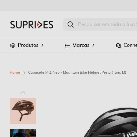
Produtos
Marcas
Conne
Home
Capacete Mt1 Neo - Mountain Bike Helmet Preto (Tam. M)
Saltar
para
o
final
da
Galeria
de