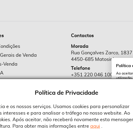
es
Contactos
Condições
Morada
Rua Gonçalves Zarco, 1837
 Gerais de Venda
4450-685 Matosinhos
ós-Venda
Política
Telefone
MA
Ao aceitar
+351 220 046 100
utilização
e Cookies
Chamada para rede fixa naciona
serviços e
cookies a 
e Privacidade
Política de Privacidade
Email
comercial@suprid
ncia e os nossos serviços. Usamos cookies para personalizar
 interesses e para analisar o tráfego no nosso website. Ao
A
ookies. Após aceitar, não receberá novamente esta mensage
ltura. Para obter mais informações entre
aqui
.
 an Adobe Company