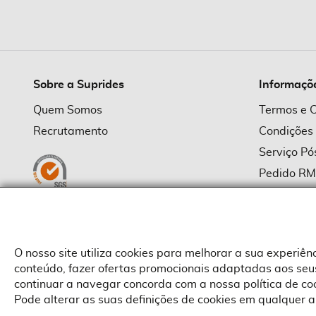
imagens
Sobre a Suprides
Informaçõ
Quem Somos
Termos e 
Recrutamento
Condições
Serviço P
Pedido R
Política d
Política d
Provedor
O nosso site utiliza cookies para melhorar a sua experiê
conteúdo, fazer ofertas promocionais adaptadas aos seus
continuar a navegar concorda com a nossa política de c
Pode alterar as suas definições de cookies em qualquer a
Copyright © Suprides 2026 - Powered by Toogas with
Magento
,