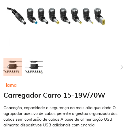
Saltar
Hama
para
Carregador Carro 15-19V/70W
o
início
da
Conceção, capacidade e segurança da mais alta qualidade O
Galeria
agrupador adesivo de cabos permite a gestão organizada dos
cabos sem confusão de cabos A base de alimentação USB
de
alimenta dispositivos USB adicionais com energia
imagens