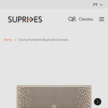
Ir
PT
para
o
Procurar
Clientes
Conteúdo
Home
Coluna Portátil Mi Bluetooth Dourado
Saltar
para
o
final
da
Galeria
de
imagens