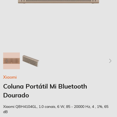
Saltar
Xiaomi
para
Coluna Portátil Mi Bluetooth
o
início
Dourado
da
Galeria
Xiaomi QBH4104GL, 1.0 canais, 6 W, 85 - 20000 Hz, 4 , 1%, 65
de
dB
imagens