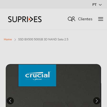
Ir
PT
para
o
Procurar
Clientes
Conteúdo
Home
SSD BX500 500GB 3D NAND Sata 2.5
Saltar
para
o
final
da
Galeria
de
imagens