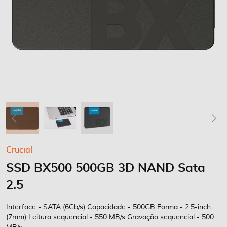
Saltar
Crucial
para
SSD BX500 500GB 3D NAND Sata
o
início
2.5
da
Galeria
Interface - SATA (6Gb/s) Capacidade - 500GB Forma - 2.5-inch
de
(7mm) Leitura sequencial - 550 MB/s Gravação sequencial - 500
imagens