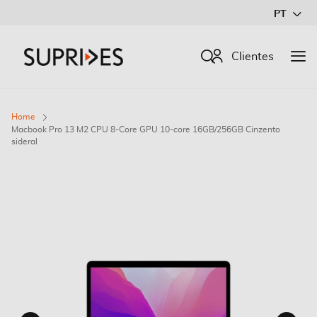
Ir
PT
para
o
Procurar
Clientes
Conteúdo
Home
Macbook Pro 13 M2 CPU 8-Core GPU 10-core 16GB/256GB Cinzento
sideral
Saltar
para
o
final
da
Galeria
de
imagens