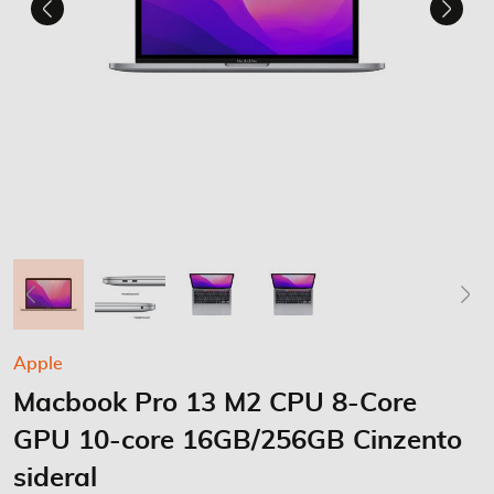
Saltar
Apple
para
Macbook Pro 13 M2 CPU 8-Core
o
início
GPU 10-core 16GB/256GB Cinzento
da
Galeria
sideral