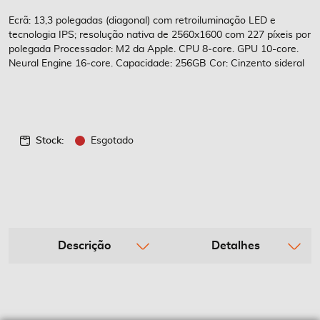
de
imagens
Ecrã: 13,3 polegadas (diagonal) com retro­iluminação LED e
tecnologia IPS; resolução nativa de 2560x1600 com 227 píxeis por
polegada Processador: M2 da Apple. CPU 8‑core. GPU 10-core.
Neural Engine 16‑core. Capacidade: 256GB Cor: Cinzento sideral
Stock:
Esgotado
Descrição
Detalhes