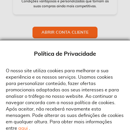
Condições vantajosas e personalizadas que tornam as
suas compras ainda mais competitivas.
ABRIR CONTA CLIENTE
Política de Privacidade
O nosso site utiliza cookies para melhorar a sua
experiência e os nossos serviços. Usamos cookies
Sobre a Suprides
para personalizar conteúdo, fazer ofertas
Política de Cookies
promocionais adaptadas aos seus interesses e para
Quem Somos
Informações
Ao aceitar a política de cookies da Suprides deverá ter em consideração
analisar o tráfego no nosso website. Ao continuar a
que a utilização de cookies possibilita a personalização da utilização e a
Recrutamento
navegar concorda com a nossa política de cookies.
apresentação de serviços e ofertas adaptadas ao seu interesses. Pode
Termos e Condições
alterar as suas definições de cookies a qualquer altura.
Contactos
Após aceitar, não receberá novamente esta
Condições Gerais de Venda
mensagem. Pode alterar as suas definições de cookies
Rua Gonçalves Zarco, 1837
em qualquer altura. Para obter mais informações
Serviço Pós-Venda
Morada
4450-685 Matosinhos
ACEITAR TUDO
entre
aqui
.