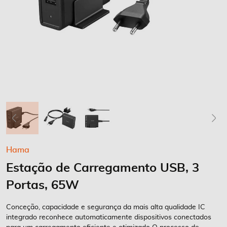
Saltar
Hama
para
Estação de Carregamento USB, 3
o
início
Portas, 65W
da
Galeria
Conceção, capacidade e segurança da mais alta qualidade IC
de
integrado reconhece automaticamente dispositivos conectados
imagens