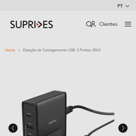
Ir
PT
para
o
Procurar
Clientes
Conteúdo
Home
Estação de Carregamento USB, 3 Portas, 65W
Saltar
para
o
final
da
Galeria
de
imagens