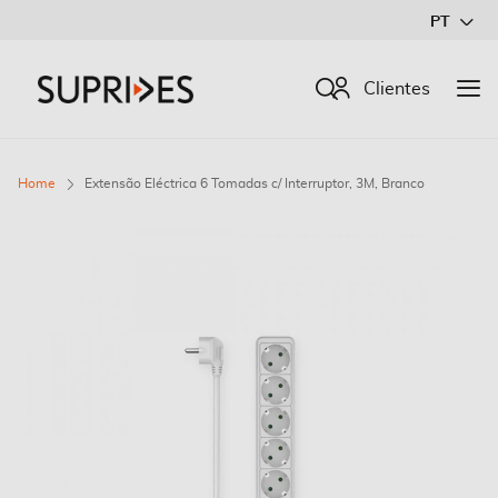
Ir
PT
para
o
Procurar
Clientes
Conteúdo
Home
Extensão Eléctrica 6 Tomadas c/ Interruptor, 3M, Branco
Saltar
para
o
final
da
Galeria
de
imagens