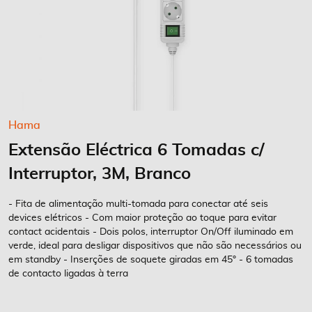
Saltar
Hama
para
Extensão Eléctrica 6 Tomadas c/
o
início
Interruptor, 3M, Branco
da
Galeria
- Fita de alimentação multi-tomada para conectar até seis
de
devices elétricos - Com maior proteção ao toque para evitar
imagens
contact acidentais - Dois polos, interruptor On/Off iluminado em
verde, ideal para desligar dispositivos que não são necessários ou
em standby - Inserções de soquete giradas em 45° - 6 tomadas
de contacto ligadas à terra