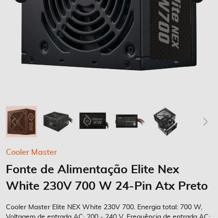
Saltar
Cooler Master
para
Fonte de Alimentação Elite Nex
o
início
White 230V 700 W 24-Pin Atx Preto
da
Galeria
Cooler Master Elite NEX White 230V 700. Energia total: 700 W,
de
Voltagem de entrada AC: 200 - 240 V, Frequência de entrada AC: