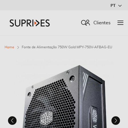
Ir
PT
para
o
Procurar
Clientes
Conteúdo
Home
Fonte de Alimentação 750W Gold MPY-750V-AFBAG-EU
Saltar
para
o
final
da
Galeria
de
imagens