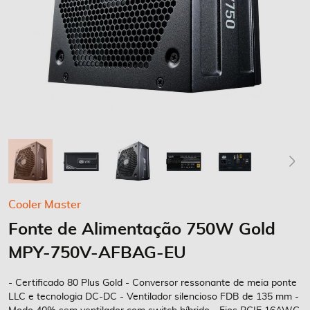
Saltar
Cooler Master
para
Fonte de Alimentação 750W Gold
o
início
MPY-750V-AFBAG-EU
da
Galeria
- Certificado 80 Plus Gold - Conversor ressonante de meia ponte
de
LLC e tecnologia DC-DC - Ventilador silencioso FDB de 135 mm -
imagens