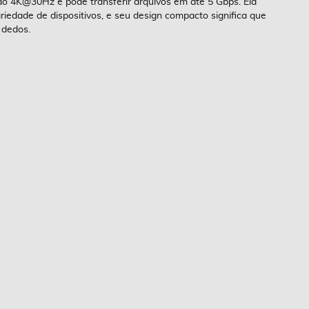
ção 4K@30Hz e pode transferir arquivos em até 5 Gbps. Ela
edade de dispositivos, e seu design compacto significa que
 dedos.