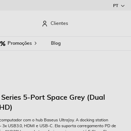
Ir
PT
para
o
CURAR
Clientes
Conteúdo
Promoções
Blog
Series 5-Port Space Grey (Dual
+HD)
computador com o hub Baseus UltraJoy. A docking station
s – 3x USB3.0, HDMI e USB-C. Ela suporta carregamento PD de