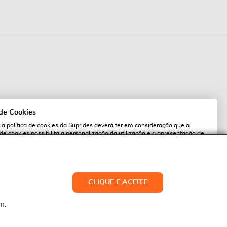
 de Cookies
 a política de cookies da Suprides deverá ter em consideração que a
 de cookies possibilita a personalização da utilização e a apresentação de
l
 ofertas adaptadas ao seu interesses. Pode alterar as suas definições de
qualquer altura.
es.pt
ACEITAR TUDO
CLIQUE E ACEITE
LTERAR DEFINIÇÕES
NEGAR
m.