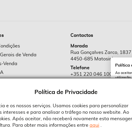
es
Contactos
Condições
Morada
Rua Gonçalves Zarco, 1837
 Gerais de Venda
4450-685 Matosinhos
ós-Venda
Política
Telefone
MA
Ao aceitar
+351 220 046 100
utilização
e Cookies
Chamada para rede fixa naciona
serviços e
cookies a 
e Privacidade
Política de Privacidade
Email
comercial@suprid
ncia e os nossos serviços. Usamos cookies para personalizar
 interesses e para analisar o tráfego no nosso website. Ao
A
ookies. Após aceitar, não receberá novamente esta mensage
ltura. Para obter mais informações entre
aqui
.
 an Adobe Company