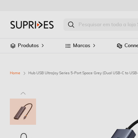
Produtos
Marcas
Conne
Home
Hub USB UltraJoy Series 5-Port Space Grey (Dual USB-C to US
Saltar
para
o
final
da
Galeria
de