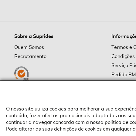
imagens
Sobre a Suprides
Informaçõ
Quem Somos
Termos e 
Recrutamento
Condições
Serviço P
Pedido R
Política d
Política d
Provedor
O nosso site utiliza cookies para melhorar a sua experiê
conteúdo, fazer ofertas promocionais adaptadas aos seus
continuar a navegar concorda com a nossa política de c
Pode alterar as suas definições de cookies em qualquer a
Copyright © Suprides 2026 - Powered by Toogas with
Magento
,