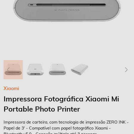
Saltar
Xiaomi
para
Impressora Fotográfica Xiaomi Mi
o
início
Portable Photo Printer
da
Galeria
Impressora de carteira, com tecnologia de impressão ZERO INK -
de
Papel de 3' - Compatível com papel fotográfico Xiaomi -
imagens