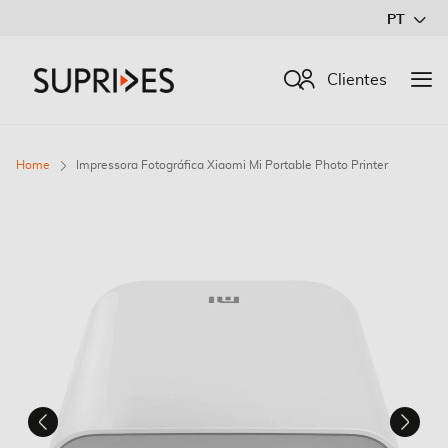
Ir
PT
para
o
Procurar
Clientes
Conteúdo
Home
Impressora Fotográfica Xiaomi Mi Portable Photo Printer
Saltar
para
o
final
da
Galeria
de
imagens