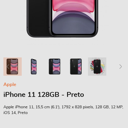
Saltar
Apple
para
iPhone 11 128GB - Preto
o
início
da
Apple iPhone 11, 15,5 cm (6.1'), 1792 x 828 pixels, 128 GB, 12 MP,
Galeria
iOS 14, Preto
de
imagens