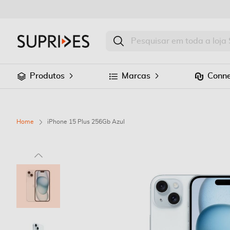
Produtos
Marcas
Conne
Home
iPhone 15 Plus 256Gb Azul
Saltar
para
o
final
da
Galeria
de