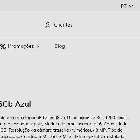
Ir
PT
para
o
CURAR
Clientes
Conteúdo
Promoções
Blog
56Gb Azul
o ecrã na diagonal: 17 cm (6.7'), Resolução: 2796 x 1290 pixels,
de processador: Apple, Modelo de processador: A16. Capacidade
GB. Resolução da câmara traseira (numérico): 48 MP, Tipo de
Capacidade cartão SIM: Dual SIM. Sistema operativo instalado: