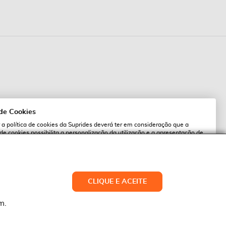
 de Cookies
 a política de cookies da Suprides deverá ter em consideração que a
 de cookies possibilita a personalização da utilização e a apresentação de
l
 ofertas adaptadas ao seu interesses. Pode alterar as suas definições de
qualquer altura.
es.pt
ACEITAR TUDO
CLIQUE E ACEITE
LTERAR DEFINIÇÕES
NEGAR
m.