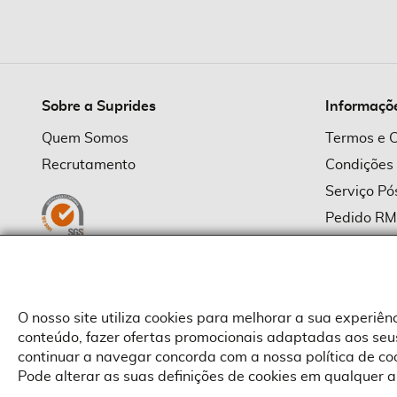
imagens
Sobre a Suprides
Informaçõ
Quem Somos
Termos e 
Recrutamento
Condições
Serviço P
Pedido R
Política d
Política d
Provedor
O nosso site utiliza cookies para melhorar a sua experiê
conteúdo, fazer ofertas promocionais adaptadas aos seus
continuar a navegar concorda com a nossa política de c
Pode alterar as suas definições de cookies em qualquer a
Copyright © Suprides 2026 - Powered by Toogas with
Magento
,