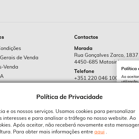
es
Contactos
Condições
Morada
Rua Gonçalves Zarco, 1837
 Gerais de Venda
4450-685 Matosinhos
ós-Venda
Política
Telefone
MA
Ao aceitar
+351 220 046 100
utilização
e Cookies
Chamada para rede fixa naciona
serviços e
cookies a 
e Privacidade
Política de Privacidade
Email
comercial@suprid
ncia e os nossos serviços. Usamos cookies para personalizar
 interesses e para analisar o tráfego no nosso website. Ao
A
ookies. Após aceitar, não receberá novamente esta mensage
ltura. Para obter mais informações entre
aqui
.
 an Adobe Company