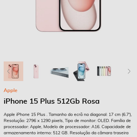
Saltar
Apple
para
iPhone 15 Plus 512Gb Rosa
o
início
da
Apple iPhone 15 Plus . Tamanho do ecrã na diagonal: 17 cm (6.7'),
Galeria
Resolução: 2796 x 1290 pixels, Tipo de monitor: OLED. Família de
processador: Apple, Modelo de processador: A16. Capacidade de
de
armazenamento interno: 512 GB. Resolução da câmara traseira
imagens