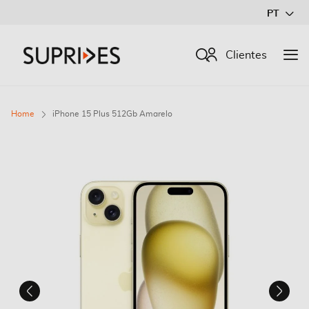
Ir
PT
para
o
Procurar
Clientes
Conteúdo
Home
iPhone 15 Plus 512Gb Amarelo
Saltar
para
o
final
da
Galeria
de
imagens