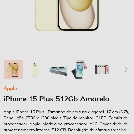
Saltar
Apple
para
iPhone 15 Plus 512Gb Amarelo
o
início
da
Apple iPhone 15 Plus . Tamanho do ecrã na diagonal: 17 cm (6.7'),
Galeria
Resolução: 2796 x 1290 pixels, Tipo de monitor: OLED. Família de
processador: Apple, Modelo de processador: A16. Capacidade de
de
armazenamento interno: 512 GB. Resolução da câmara traseira
imagens