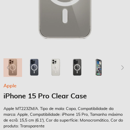
Saltar
Apple
para
iPhone 15 Pro Clear Case
o
início
da
Apple MT223ZM/A. Tipo de mala: Capa, Compatibilidade da
Galeria
marca: Apple, Compatibilidade: iPhone 15 Pro, Tamanho máximo
de ecrã: 15,5 cm (6.1'), Cor da superfície: Monocromático, Cor do
de
produto: Transparente
imagens