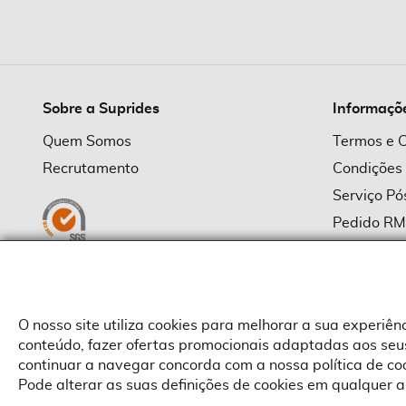
imagens
Sobre a Suprides
Informaçõ
Quem Somos
Termos e 
Recrutamento
Condições
Serviço P
Pedido R
Política d
Política d
Provedor
O nosso site utiliza cookies para melhorar a sua experiê
conteúdo, fazer ofertas promocionais adaptadas aos seus
continuar a navegar concorda com a nossa política de c
Pode alterar as suas definições de cookies em qualquer a
Copyright © Suprides 2026 - Powered by Toogas with
Magento
,