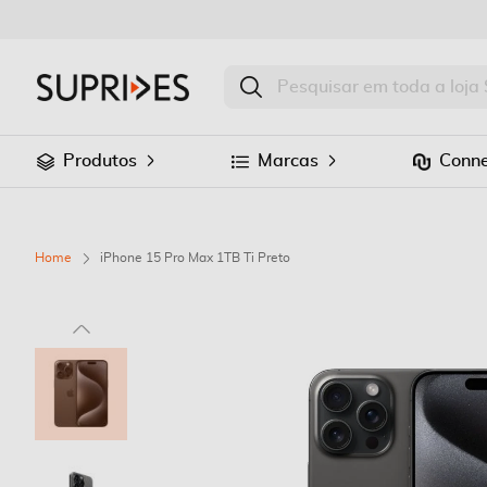
Produtos
Marcas
Conne
Home
iPhone 15 Pro Max 1TB Ti Preto
Saltar
para
o
final
da
Galeria
de