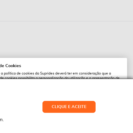
 de Cookies
 a política de cookies da Suprides deverá ter em consideração que a
 de cookies possibilita a personalização da utilização e a apresentação de
l
 ofertas adaptadas ao seu interesses. Pode alterar as suas definições de
qualquer altura.
es.pt
ACEITAR TUDO
CLIQUE E ACEITE
LTERAR DEFINIÇÕES
NEGAR
m.