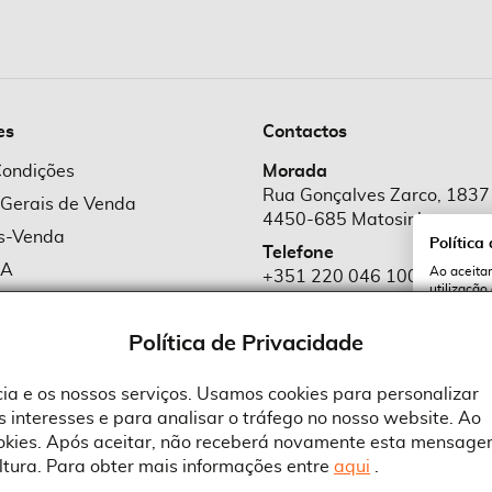
es
Contactos
Condições
Morada
Rua Gonçalves Zarco, 1837
 Gerais de Venda
4450-685 Matosinhos
ós-Venda
Política
Telefone
MA
Ao aceitar
+351 220 046 100
utilização
e Cookies
Chamada para rede fixa naciona
serviços e
cookies a 
e Privacidade
Política de Privacidade
Email
comercial@suprid
ncia e os nossos serviços. Usamos cookies para personalizar
 interesses e para analisar o tráfego no nosso website. Ao
A
ookies. Após aceitar, não receberá novamente esta mensage
ltura. Para obter mais informações entre
aqui
.
 an Adobe Company