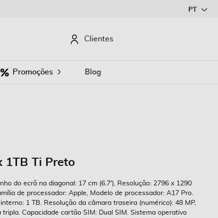
Ir
PT
para
o
CURAR
Clientes
Conteúdo
Promoções
Blog
 1TB Ti Preto
ho do ecrã na diagonal: 17 cm (6.7'), Resolução: 2796 x 1290
Família de processador: Apple, Modelo de processador: A17 Pro.
terno: 1 TB. Resolução da câmara traseira (numérico): 48 MP,
 tripla. Capacidade cartão SIM: Dual SIM. Sistema operativo