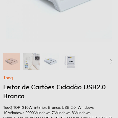
Saltar
Tooq
para
Leitor de Cartões Cidadão USB2.0
o
início
Branco
da
Galeria
TooQ TQR-210W, interior, Branco, USB 2.0, Windows
de
10,Windows 2000,Windows 7,Windows 8,Windows
imagens