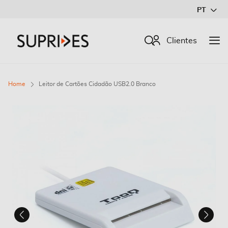
Ir
PT
para
o
Procurar
Clientes
Conteúdo
Home
Leitor de Cartões Cidadão USB2.0 Branco
Saltar
para
o
final
da
Galeria
de
imagens