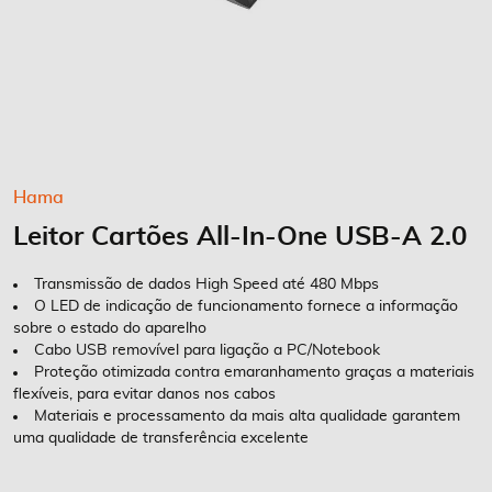
Saltar
Hama
para
Leitor Cartões All-In-One USB-A 2.0
o
início
da
Transmissão de dados High Speed até 480 Mbps
Galeria
O LED de indicação de funcionamento fornece a informação
sobre o estado do aparelho
de
Cabo USB removível para ligação a PC/Notebook
imagens
Proteção otimizada contra emaranhamento graças a materiais
flexíveis, para evitar danos nos cabos
Materiais e processamento da mais alta qualidade garantem
uma qualidade de transferência excelente