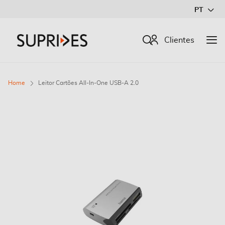
Ir
PT
para
o
Procurar
Clientes
Conteúdo
Home
Leitor Cartões All-In-One USB-A 2.0
Saltar
para
o
final
da
Galeria
de
imagens